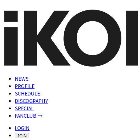
NEWS
PROFILE
SCHEDULE
DISCOGRAPHY
SPECIAL
FANCLUB →
LOGIN
JOIN