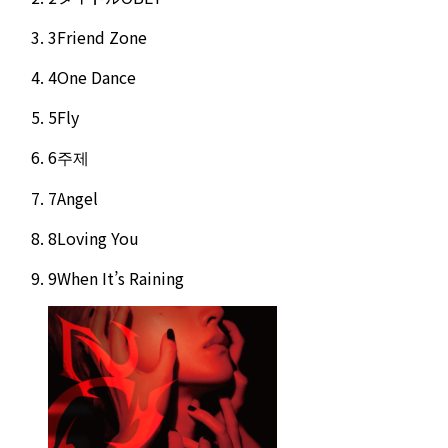
3
Friend Zone
4
One Dance
5
Fly
6
주제
7
Angel
8
Loving You
9
When It’s Raining