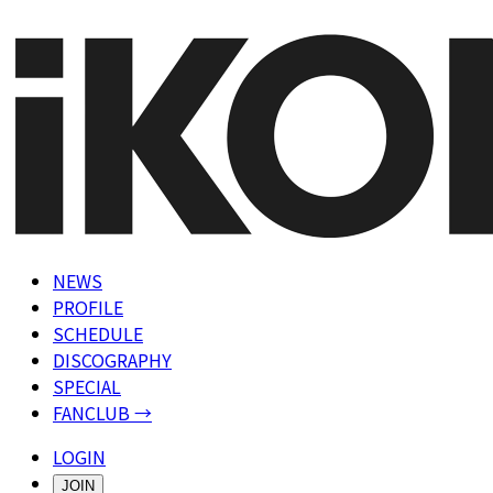
NEWS
PROFILE
SCHEDULE
DISCOGRAPHY
SPECIAL
FANCLUB →
LOGIN
JOIN