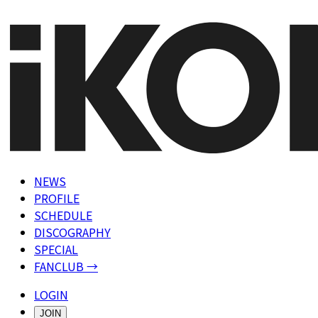
NEWS
PROFILE
SCHEDULE
DISCOGRAPHY
SPECIAL
FANCLUB →
LOGIN
JOIN