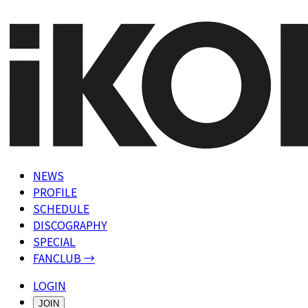
NEWS
PROFILE
SCHEDULE
DISCOGRAPHY
SPECIAL
FANCLUB →
LOGIN
JOIN