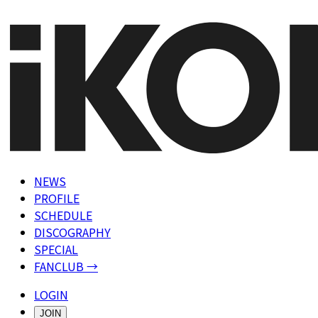
NEWS
PROFILE
SCHEDULE
DISCOGRAPHY
SPECIAL
FANCLUB →
LOGIN
JOIN