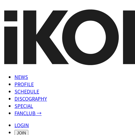
NEWS
PROFILE
SCHEDULE
DISCOGRAPHY
SPECIAL
FANCLUB →
LOGIN
JOIN