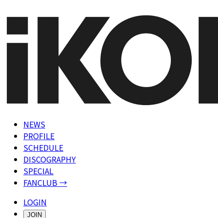
NEWS
PROFILE
SCHEDULE
DISCOGRAPHY
SPECIAL
FANCLUB →
LOGIN
JOIN