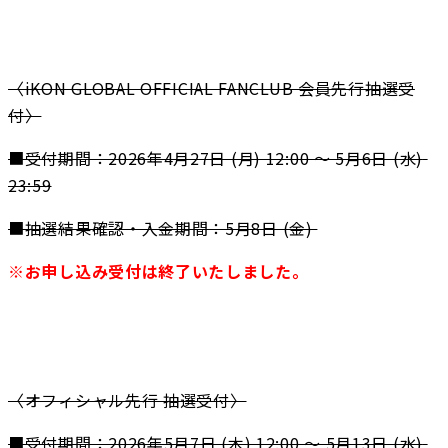
〈iKON GLOBAL OFFICIAL FANCLUB 会員先行抽選受
付〉
■受付期間：2026年4⽉27⽇ (⽉) 12:00 ～ 5⽉6⽇ (⽔) 
23:59
■抽選結果確認・入金期間：5月8日 (金) 
※お申し込み受付は終了いたしました。
〈オフィシャル先行 抽選受付〉
■受付期間：2026年5⽉7⽇ (⽊) 12:00 ～ 5⽉13⽇ (⽔) 