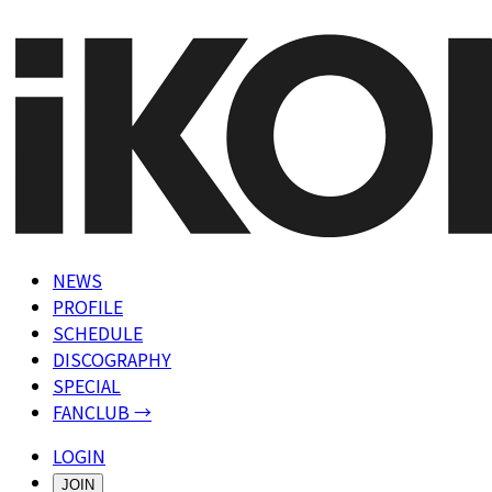
NEWS
PROFILE
SCHEDULE
DISCOGRAPHY
SPECIAL
FANCLUB →
LOGIN
JOIN