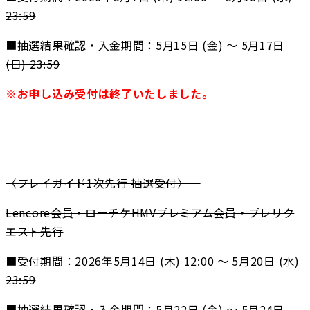
23:59
■抽選結果確認・入金期間：5⽉15⽇ (⾦) ～ 5⽉17⽇ 
(⽇) 23:59
※お申し込み受付は終了いたしました。
〈プレイガイド1次先行 抽選受付〉　
Lencore会員・ローチケHMVプレミアム会員・プレリク
エスト先⾏
■受付期間：2026年5⽉14⽇ (⽊) 12:00 ～ 5⽉20⽇ (⽔) 
23:59
■抽選結果確認・入金期間：5⽉22⽇ (⾦) ～ 5⽉24⽇ 