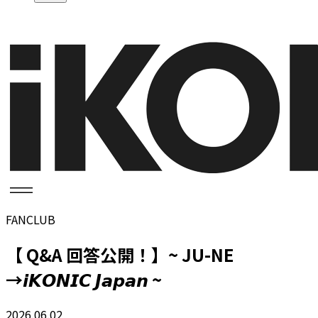
FANCLUB
【 Q&A 回答公開！】~ JU-NE
→𝙞𝙆𝙊𝙉𝙄𝘾 𝙅𝙖𝙥𝙖𝙣 ~
2026.06.02