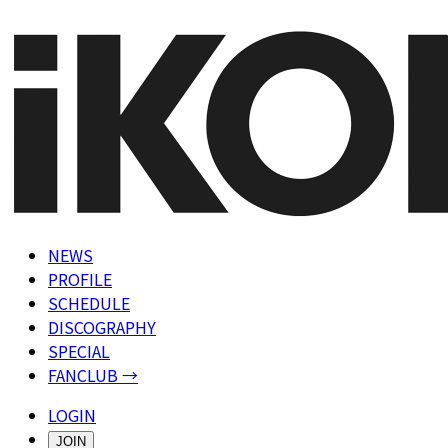
NEWS
PROFILE
SCHEDULE
DISCOGRAPHY
SPECIAL
FANCLUB →
LOGIN
JOIN