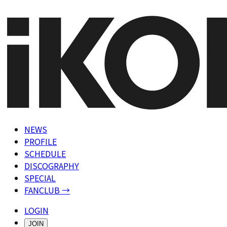
NEWS
PROFILE
SCHEDULE
DISCOGRAPHY
SPECIAL
FANCLUB →
LOGIN
JOIN