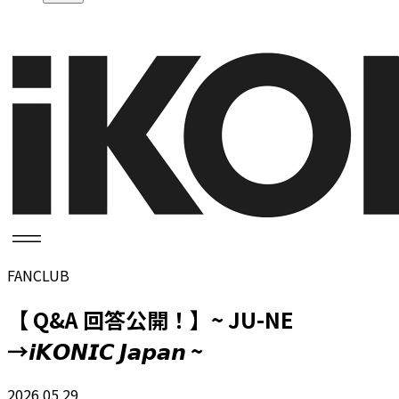
FANCLUB
【 Q&A 回答公開！】~ JU-NE
→𝙞𝙆𝙊𝙉𝙄𝘾 𝙅𝙖𝙥𝙖𝙣 ~
2026.05.29