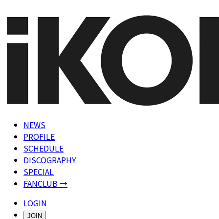
NEWS
PROFILE
SCHEDULE
DISCOGRAPHY
SPECIAL
FANCLUB →
LOGIN
JOIN