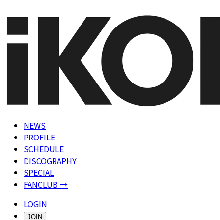
NEWS
PROFILE
SCHEDULE
DISCOGRAPHY
SPECIAL
FANCLUB →
LOGIN
JOIN