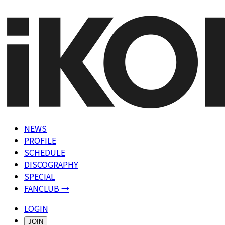
NEWS
PROFILE
SCHEDULE
DISCOGRAPHY
SPECIAL
FANCLUB →
LOGIN
JOIN