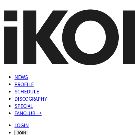
NEWS
PROFILE
SCHEDULE
DISCOGRAPHY
SPECIAL
FANCLUB →
LOGIN
JOIN